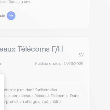
les : Dans un env...
ule
seaux Télécoms F/H
n
Publiée depuis : 17/06/2026
 premier plan dans l’univers des
chats Internationaux Réseaux Télécoms . Dans
: Personnalisez vos Options
ous prenez en charge un périmètre...