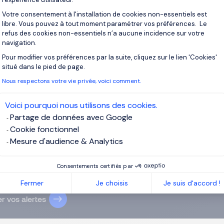
Je post
Votre consentement à l'installation de cookies non-essentiels est
libre. Vous pouvez à tout moment paramétrer vos préférences. Le
refus des cookies non-essentiels n’a aucune incidence sur votre
navigation.
Pour modifier vos préférences par la suite, cliquez sur le lien 'Cookies'
Axeptio consent
situé dans le pied de page.
crivez-vous pour recevoir des alertes
Nous respectons votre vie privée, voici comment.
recevrez des offres pour :
Télécommunications
Voici pourquoi nous utilisons des cookies.
l
Partage de données avec Google
Cookie fonctionnel
Mesure d'audience & Analytics
ssez votre adresse email
Consentements certifiés par
ai lu et j’accepte la
Politique Informatique et Libertés
.
Fermer
Je choisis
Je suis d'accord !
r vos alertes