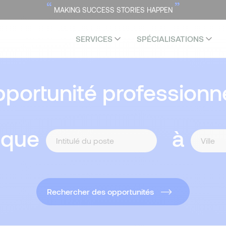
“
”
MAKING SUCCESS STORIES HAPPEN
SERVICES
SPÉCIALISATIONS
portunité professionne
 que
à
Rechercher des opportunités