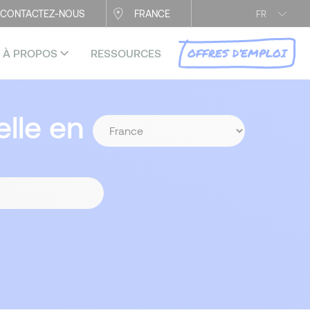
CONTACTEZ-NOUS
FRANCE
FR
OFFRES D’EMPLOI
À PROPOS
RESSOURCES
lle en