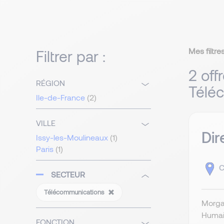
Mes filtres
Filtrer par :
2 off
RÉGION
Télé
Ile-de-France
(2)
VILLE
Dir
Issy-les-Moulineaux
(1)
Paris
(1)
C
SECTEUR
Télécommunications
Morgan
Humain
FONCTION