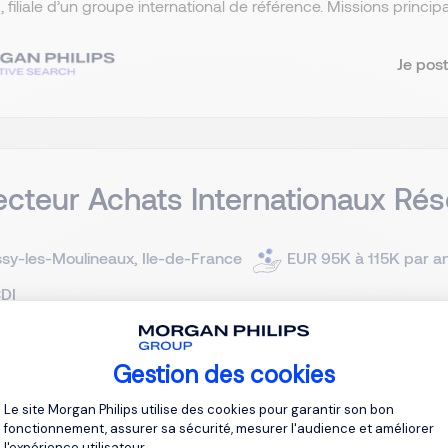
 filiale d’un groupe international de référence. Missions principa
Je post
ecteur Achats Internationaux Ré
ssy-les-Moulineaux, Ile-de-France
EUR 95K à 115K par a
DI
cabinet de recrutement accompagne un acteur international de
Gestion des cookies
mmunications dans la recherche de son futur Directeur des A
Plateforme de Gestion du Consentement 
Le site Morgan Philips utilise des cookies pour garantir son bon
texte de transformation et d’enjeux technologiques majeurs, v
fonctionnement, assurer sa sécurité, mesurer l'audience et améliorer
l'expérience utilisateur.