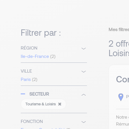
Mes filtres
Filtrer par :
2 off
RÉGION
Loisi
Ile-de-France
(2)
VILLE
Co
Paris
(2)
SECTEUR
P
Tourisme & Loisirs
Notre 
FONCTION
Rémuné