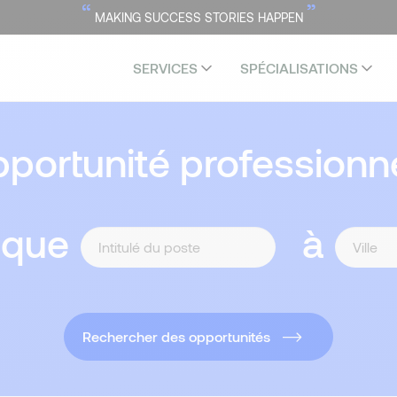
“
”
MAKING SUCCESS STORIES HAPPEN
SERVICES
SPÉCIALISATIONS
portunité professionne
 que
à
Rechercher des opportunités