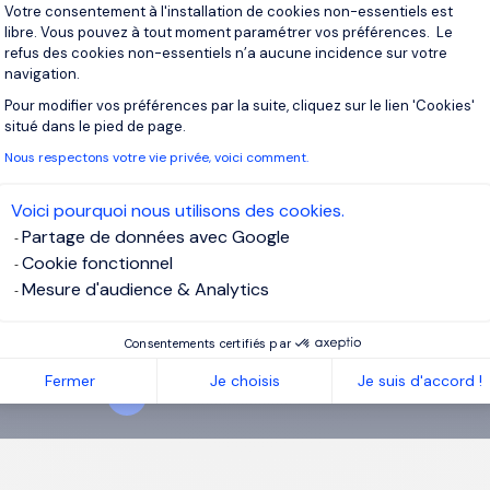
Votre consentement à l'installation de cookies non-essentiels est
libre. Vous pouvez à tout moment paramétrer vos préférences. Le
refus des cookies non-essentiels n’a aucune incidence sur votre
navigation.
Pour modifier vos préférences par la suite, cliquez sur le lien 'Cookies'
crivez-vous pour recevoir des alertes
Axeptio consent
situé dans le pied de page.
Nous respectons votre vie privée, voici comment.
recevrez des offres pour :
Tourisme & Loisirs
Voici pourquoi nous utilisons des cookies.
l
Partage de données avec Google
Cookie fonctionnel
Mesure d'audience & Analytics
ssez votre adresse email
ai lu et j’accepte la
Politique Informatique et Libertés
.
Consentements certifiés par
Fermer
Je choisis
Je suis d'accord !
r vos alertes