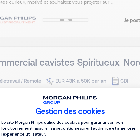
tes curieux, motivé et souhaitez vous projeter sur ...
Je post
mercial cavistes Spiritueux-Nor
élétravail / Remote
EUR 43K à 50K par an
CDI
client, acteur reconnu dans le secteur des vins et spiritueux, 
Gestion des cookies
e commerciale dédiée au réseau cavistes. Dans ce cadre, nou
ers des spiritueux, avec un fort goût du terrain et du conseil. R
Plateforme de Gestion du Consentement 
Le site Morgan Philips utilise des cookies pour garantir son bon
fonctionnement, assurer sa sécurité, mesurer l'audience et améliorer
l'expérience utilisateur.
Je post