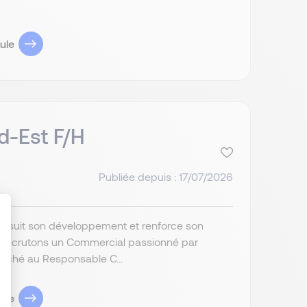
ule
d-Est F/H
Publiée depuis : 17/07/2026
poursuit son développement et renforce son
s recrutons un Commercial passionné par
attaché au Responsable C...
: Personnalisez vos Options
ule