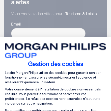
alertes
Vous recevrez des offres pour :
Tourisme & Loisirs
Email
Saisissez votre adresse email
J’ai lu et j’accepte la
Politique Informatique et
Libertés
.
Gestion des cookies
Plateforme de Gestion du Consentemen
Créer vos alertes
Le site Morgan Philips utilise des cookies pour garantir son bon
fonctionnement, assurer sa sécurité, mesurer l'audience et
améliorer l'expérience utilisateur.
Votre consentement à l'installation de cookies non-essentiels
est libre. Vous pouvez à tout moment paramétrer vos
1
préférences. Le refus des cookies non-essentiels n’a aucune
incidence sur votre navigation.
Axeptio consent
Pour modifier vos préférences par la suite, cliquez sur le lien