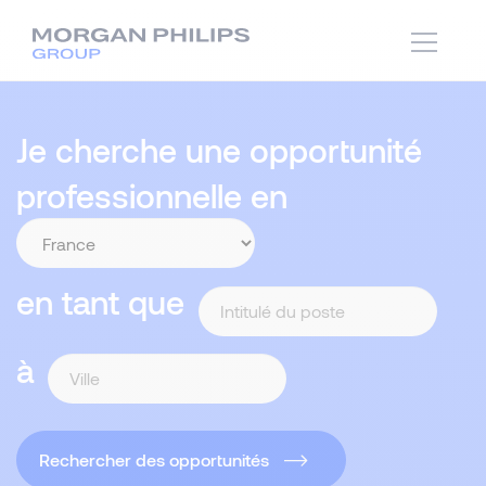
Je cherche une opportunité
professionnelle en
en tant que
à
Rechercher des opportunités