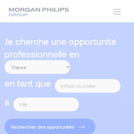
Je cherche une opportunité
professionnelle en
en tant que
à
Rechercher des opportunités