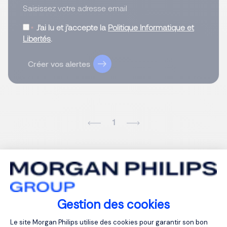
Saisissez votre adresse email
J’ai lu et j’accepte la
Politique Informatique et
Libertés
.
Créer vos alertes
1
Gestion des cookies
Plateforme de Gestion du Consentemen
Le site Morgan Philips utilise des cookies pour garantir son bon