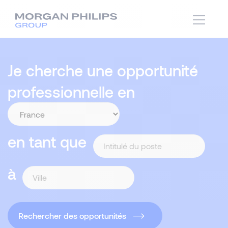
Je cherche une opportunité
professionnelle en
en tant que
à
Rechercher des opportunités