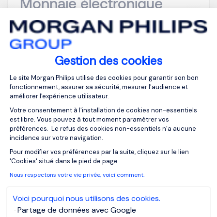
Monnaie électronique
Paris, Ile-de-
EUR 100K à 150K
France
par an
CDI
Publiée depuis :
Gestion des cookies
10/08/2026
Plateforme de Gestion du Consentemen
Le site Morgan Philips utilise des cookies pour garantir son bon
fonctionnement, assurer sa sécurité, mesurer l'audience et
Portée par une récente levée de fonds en seed de
améliorer l'expérience utilisateur.
plus de 10 millions d'euros, cette fintech française
Votre consentement à l'installation de cookies non-essentiels
en création réinvente les codes de la gestion de
est libre. Vous pouvez à tout moment paramétrer vos
fortune et de l'investissement grâce à l'intelligence
préférences. Le refus des cookies non-essentiels n’a aucune
artificielle et à une expérience client nouvelle
incidence sur votre navigation.
génération, combinant placements, conseil
Axeptio consent
Pour modifier vos préférences par la suite, cliquez sur le lien
patrimonial et gest...
'Cookies' situé dans le pied de page.
Nous respectons votre vie privée, voici comment.
Voici pourquoi nous utilisons des cookies.
Partage de données avec Google