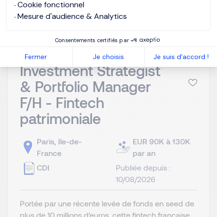
Cookie fonctionnel
Je postule
Mesure d'audience & Analytics
Consentements certifiés par
Fermer
Je choisis
Je suis d'accord !
Investment Strategist
& Portfolio Manager
F/H - Fintech
patrimoniale
Paris, Ile-de-
EUR 90K à 130K
France
par an
CDI
Publiée depuis :
10/08/2026
Portée par une récente levée de fonds en seed de
plus de 10 millions d'euros, cette fintech française