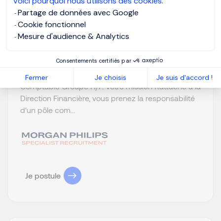
Voici pourquoi nous utilisons des cookies.
CDI
Publiée depuis :
Partage de données avec Google
04/08/2026
Cookie fonctionnel
Mesure d'audience & Analytics
Notre client est un acteur majeur du secteur des
services BtoB multi-sites. Dans le cadre de sa
Consentements certifiés par
croissance et du renforcement de sa direction
financière, il recherche son futur Responsable
Fermer
Je choisis
Je suis d'accord !
Comptable Groupe H/F. Votre mission Rattaché à la
Direction Financière, vous prenez la responsabilité
d'un pôle com...
Je postule