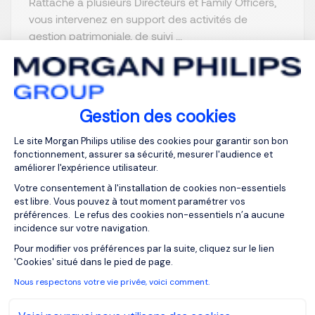
Rattaché à plusieurs Directeurs et Family Officers,
vous intervenez en support des activités de
gestion patrimoniale, de suivi ...
Gestion des cookies
Je postule
Plateforme de Gestion du Consentemen
Le site Morgan Philips utilise des cookies pour garantir son bon
fonctionnement, assurer sa sécurité, mesurer l'audience et
améliorer l'expérience utilisateur.
Votre consentement à l'installation de cookies non-essentiels
est libre. Vous pouvez à tout moment paramétrer vos
préférences. Le refus des cookies non-essentiels n’a aucune
Responsable
incidence sur votre navigation.
Comptable F/H
Axeptio consent
Pour modifier vos préférences par la suite, cliquez sur le lien
'Cookies' situé dans le pied de page.
Courbevoie, Ile-
EUR 70K à 75K
Nous respectons votre vie privée, voici comment.
de-France
par an