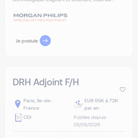
Je postule
DRH Adjoint F/H
Paris, Ile-de-
EUR 65K à 72K
France
par an
CDI
Publiée depuis :
05/08/2026