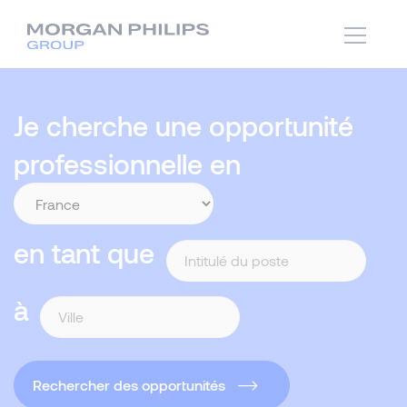
Je cherche une opportunité
professionnelle en
en tant que
à
Rechercher des opportunités