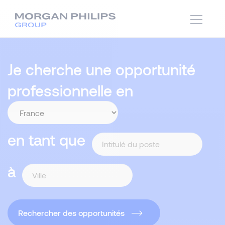
Je cherche une opportunité
professionnelle en
en tant que
à
Rechercher des opportunités