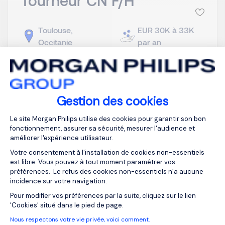
Toulouse,
EUR 30K à 33K
Occitanie
par an
Intérim
Publiée depuis :
06/07/2026
Notre client, une société spécialisée dans le
Gestion des cookies
domaine de l'aéronautique, Recherche un Tourneur
Plateforme de Gestion du Consentemen
CN F/H. A ce titre, vos missions seront les
Le site Morgan Philips utilise des cookies pour garantir son bon
fonctionnement, assurer sa sécurité, mesurer l'audience et
suivantes : Lire et interpréter un plan mécanique et
améliorer l'expérience utilisateur.
un dossier de fabrication. Régler la machine :
Votre consentement à l'installation de cookies non-essentiels
outillages, origines, correcteurs, paramètres de
est libre. Vous pouvez à tout moment paramétrer vos
coupe. ...
préférences. Le refus des cookies non-essentiels n’a aucune
incidence sur votre navigation.
Axeptio consent
Pour modifier vos préférences par la suite, cliquez sur le lien
'Cookies' situé dans le pied de page.
Nous respectons votre vie privée, voici comment.