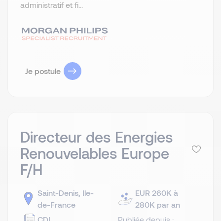
administratif et fi...
Je postule
Directeur des Energies
Renouvelables Europe
F/H
Saint-Denis, Ile-
EUR 260K à
de-France
280K par an
CDI
Publiée depuis :