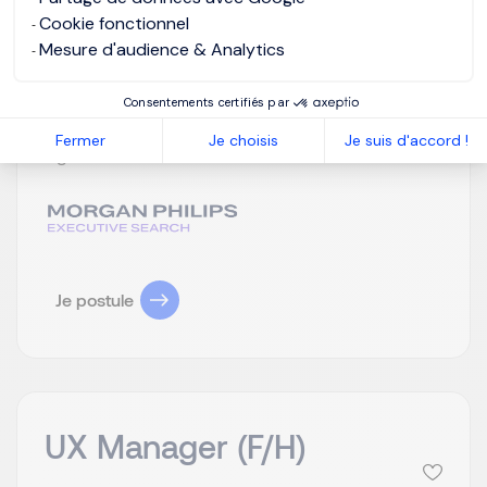
Cookie fonctionnel
un groupe international de référence pour
Mesure d'audience & Analytics
accompagner le développement de sa plateforme
digitale grand public, déployée dans plusieurs
pays. Dans le cadre d'une réorganisation
Consentements certifiés par
stratégique ambitieuse, visant à accélérer
Fermer
Je choisis
Je suis d'accord !
significativement la base d'utilisateurs ac...
Je postule
UX Manager (F/H)