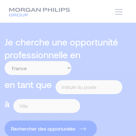
Je cherche une opportunité
professionnelle en
en tant que
à
Rechercher des opportunités