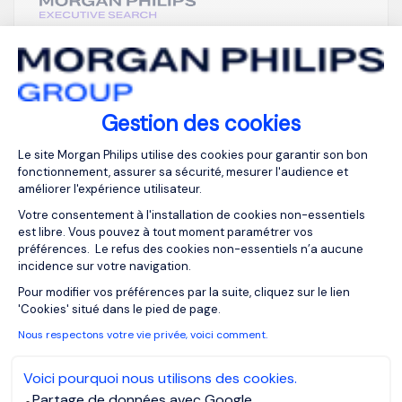
Je postule
Gestion des cookies
Plateforme de Gestion du Consentemen
Le site Morgan Philips utilise des cookies pour garantir son bon
fonctionnement, assurer sa sécurité, mesurer l'audience et
Product & Marketing
améliorer l'expérience utilisateur.
Votre consentement à l'installation de cookies non-essentiels
Director F/H
est libre. Vous pouvez à tout moment paramétrer vos
préférences. Le refus des cookies non-essentiels n’a aucune
incidence sur votre navigation.
Casablanca,
Publiée depuis :
Axeptio consent
Moyen-Orient et
09/07/2026
Pour modifier vos préférences par la suite, cliquez sur le lien
'Cookies' situé dans le pied de page.
Afrique
Nous respectons votre vie privée, voici comment.
CDI
Voici pourquoi nous utilisons des cookies.
Partage de données avec Google
Morgan Philips Executive Search est mandaté par