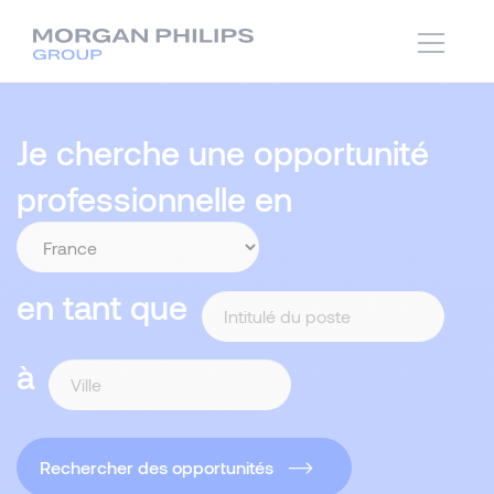
Je cherche une opportunité
professionnelle en
en tant que
à
Rechercher des opportunités