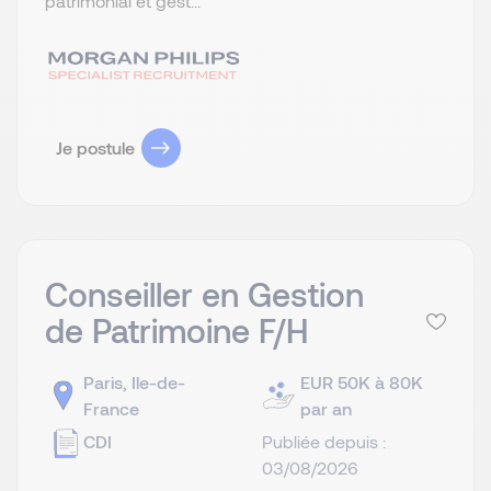
patrimonial et gest...
Je postule
Conseiller en Gestion
de Patrimoine F/H
Paris, Ile-de-
EUR 50K à 80K
France
par an
CDI
Publiée depuis :
03/08/2026