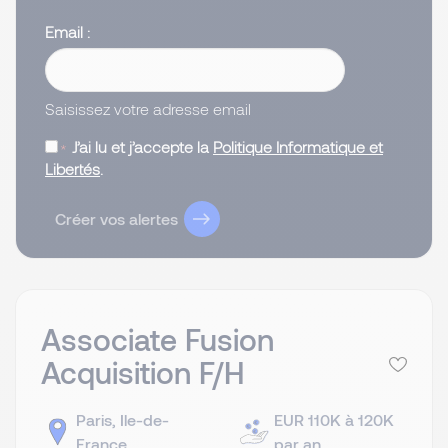
Email
Saisissez votre adresse email
J’ai lu et j’accepte la
Politique Informatique et
Libertés
.
Créer vos alertes
Associate Fusion
Acquisition F/H
Paris, Ile-de-
EUR 110K à 120K
France
par an