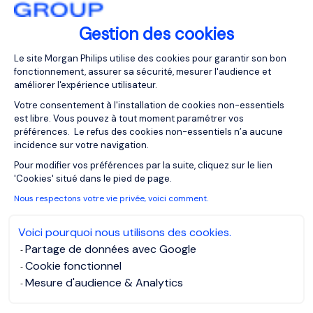
Gestion des cookies
Plateforme de Gestion du Consentemen
Le site Morgan Philips utilise des cookies pour garantir son bon
fonctionnement, assurer sa sécurité, mesurer l'audience et
Chief Data Officer F/H
améliorer l'expérience utilisateur.
Votre consentement à l'installation de cookies non-essentiels
est libre. Vous pouvez à tout moment paramétrer vos
Colombes, Ile-
Publiée depuis :
préférences. Le refus des cookies non-essentiels n’a aucune
de-France
03/08/2026
incidence sur votre navigation.
Axeptio consent
CDI
Pour modifier vos préférences par la suite, cliquez sur le lien
'Cookies' situé dans le pied de page.
Nous respectons votre vie privée, voici comment.
Notre client est une entreprise française du secteur
de la santé. Acteur majeur de son marché, elle est
Voici pourquoi nous utilisons des cookies.
reconnue pour son engagement en faveur de
Partage de données avec Google
l’accessibilité des soins. Nous recherchons pour
Cookie fonctionnel
son compte un Chief Data Officer – Responsable
Mesure d'audience & Analytics
Data & IA F/H , poste basé à Colombes (92) .