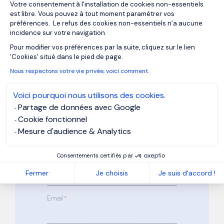
Braseur F/H
Votre consentement à l'installation de cookies non-essentiels
est libre. Vous pouvez à tout moment paramétrer vos
préférences. Le refus des cookies non-essentiels n’a aucune
Référence : FR878016
incidence sur votre navigation.
Axeptio consent
Pour modifier vos préférences par la suite, cliquez sur le lien
Veuillez compléter tous les champs
'Cookies' situé dans le pied de page.
marqués d’une
*
Nous respectons votre vie privée, voici comment.
Prénom
*
Voici pourquoi nous utilisons des cookies.
Partage de données avec Google
Cookie fonctionnel
Nom
*
Mesure d'audience & Analytics
Consentements certifiés par
Téléphone
*
Fermer
Je choisis
Je suis d'accord !
Email
*