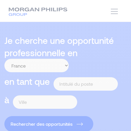
Je cherche une opportunité
professionnelle en
en tant que
à
Rechercher des opportunités