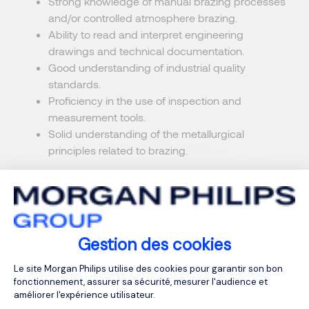
Strong knowledge of manual brazing processes
and/or controlled atmosphere brazing.
Ability to read and interpret engineering
drawings and technical documentation.
Good understanding of industrial quality
standards.
Proficiency in the use of inspection and
measurement tools.
Solid understanding of the metallurgical
principles related to brazing.
Gestion des cookies
Plateforme de Gestion du Consentemen
Le site Morgan Philips utilise des cookies pour garantir son bon
fonctionnement, assurer sa sécurité, mesurer l'audience et
Postuler à l'offre
améliorer l'expérience utilisateur.