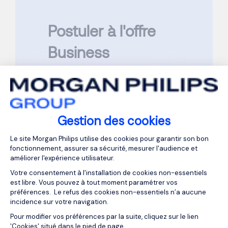
Postuler à l'offre
Business
Developer F/H -
Hôtellerie Haut de
Gamme
Gestion des cookies
Plateforme de Gestion du Consentemen
Le site Morgan Philips utilise des cookies pour garantir son bon
Référence : FR876336
fonctionnement, assurer sa sécurité, mesurer l'audience et
améliorer l'expérience utilisateur.
Veuillez compléter tous les champs
Votre consentement à l'installation de cookies non-essentiels
marqués d’une
*
est libre. Vous pouvez à tout moment paramétrer vos
préférences. Le refus des cookies non-essentiels n’a aucune
Prénom
*
incidence sur votre navigation.
Axeptio consent
Pour modifier vos préférences par la suite, cliquez sur le lien
'Cookies' situé dans le pied de page.