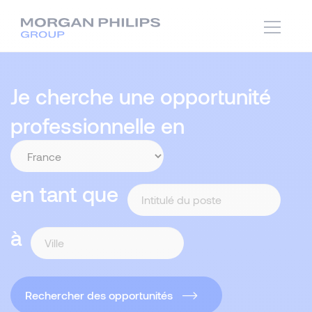
Je cherche une opportunité
professionnelle en
en tant que
à
Rechercher des opportunités