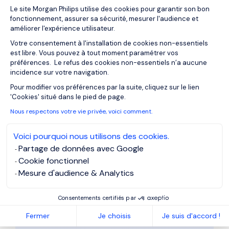
Postuler à l'offre
Plateforme de Gestion du Consentemen
Le site Morgan Philips utilise des cookies pour garantir son bon
fonctionnement, assurer sa sécurité, mesurer l'audience et
Corporate Officer
améliorer l'expérience utilisateur.
Votre consentement à l'installation de cookies non-essentiels
F/M - AIFM
est libre. Vous pouvez à tout moment paramétrer vos
préférences. Le refus des cookies non-essentiels n’a aucune
incidence sur votre navigation.
Référence: LU876917
Axeptio consent
Pour modifier vos préférences par la suite, cliquez sur le lien
Veuillez compléter tous les champs
'Cookies' situé dans le pied de page.
marqués d’une
*
Nous respectons votre vie privée, voici comment.
Prénom
*
Voici pourquoi nous utilisons des cookies.
Partage de données avec Google
Cookie fonctionnel
Nom
*
Mesure d'audience & Analytics
Consentements certifiés par
Téléphone
*
Fermer
Je choisis
Je suis d'accord !