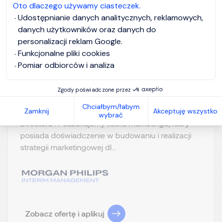
Homebased/teleworking
PLN 300 - 550
Oto dlaczego używamy ciasteczek.
job
per hour
Udostępnianie danych analitycznych, reklamowych,
danych użytkowników oraz danych do
Fixed Term
Oferta pracy z dnia:
personalizacji reklam Google.
Contract
22.07.2026
Funkcjonalne pliki cookies
Pomiar odbiorców i analiza
Dla naszego Klienta – polskiej firmy z sektora
FMCG, realizującej ambitną strategię rozwoju na
Zgody poświadczone przez
rynku krajowym oraz rynkach międzynarodowych
Chciałbym/łabym
Zamknij
Akceptuję wszystko
– poszukujemy doświadczonego Interim Marketing
wybrać
Directora . Poszukujemy lidera marketingu, który
posiada doświadczenie w budowaniu i realizacji
strategii marketingowej dl...
Zobacz ofertę i aplikuj