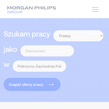
Szukam pracy
jako
w
Znajdź oferty pracy