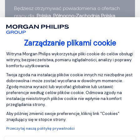
Będziesz otrzymywać powiadomienia o ofertach
pracy dla:
Polska, Północno-Zachodnia Polska
E-mail
Zarządzanie plikami cookie
Platforma zarządzania zgodą: Personali
Wprowadź swój adres e-mail
Witryna Morgan Philips wykorzystuje pliki cookie do celów obsługi
witryny, bezpieczeństwa, pomiaru oglądalności, analizy i poprawy
Przeczytałem\-łam
politykę prywatności
komfortu użytkowania.
Twoja zgoda na instalację plików cookie innych niż niezbędne jest
Włącz Job Alerts
dobrowolna i może zostać wycofana w dowolnym momencie.
Zgodę można wyrazić lub wycofać globalnie lub ustawić
preferencje według celów plików cookie. Odmowa zgody na
instalację nieistotnych plików cookie nie wpłynie na komfort
przeglądania strony.
Aby później zmienić swoje preferencje, kliknij link "Cookies"
Interim Marketing
Axeptio consent
znajdujący się w stopce strony.
Director | FMCG
Przeczytaj naszą politykę prywatności