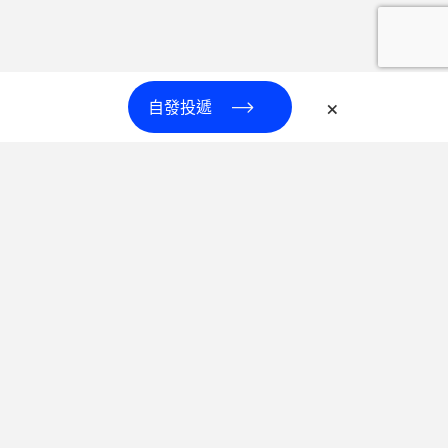
×
自發投遞
 preferences to control how your information is handled.