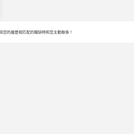
 settings, ensuring compliance with regulations. Customize your
與您的履歷相匹配的職缺時和您主動聯係！