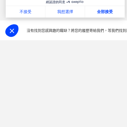
經認證的同意
不接受
我想選擇
全部接受
Consent Management Platform: Personalize Your Options
Axeptio consent
Our platform empowers you to tailor and manage your privacy
沒有找到您感興趣的職缺？將您的履歷寄給我們，等我們找到