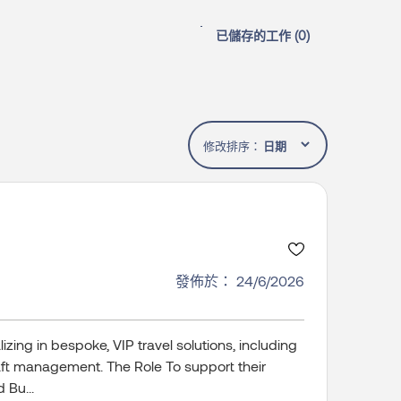
已儲存的工作 (
0
)
修改排序：
發佈於： 24/6/2026
lizing in bespoke, VIP travel solutions, including
craft management. The Role To support their
 Bu...