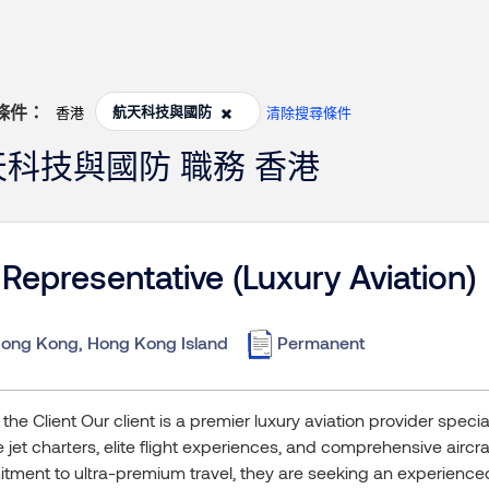
條件：
航天科技與國防
香港
清除搜尋條件
航天科技與國防 職務 香港
Representative (Luxury Aviation)
ong Kong, Hong Kong Island
Permanent
the Client Our client is a premier luxury aviation provider specia
e jet charters, elite flight experiences, and comprehensive air
ment to ultra-premium travel, they are seeking an experienced