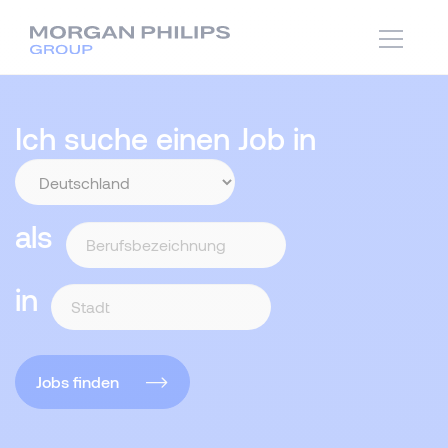
Ich suche einen Job in
als
in
Jobs finden