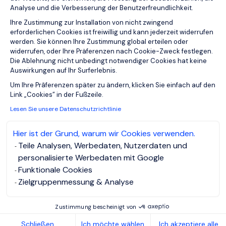
starkem Designanspruch und einer ausgeprägten
Analyse und die Verbesserung der Benutzerfreundlichkeit.
Präsenz im stationären Handel. Im Zuge einer
Ihre Zustimmung zur Installation von nicht zwingend
Neuausrichtung der Vertriebsorganisation suchen
erforderlichen Cookies ist freiwillig und kann jederzeit widerrufen
wir einen Area Sales Manager (m/w/d) für
werden. Sie können Ihre Zustimmung global erteilen oder
Südwestdeut...
widerrufen, oder Ihre Präferenzen nach Cookie-Zweck festlegen.
Die Ablehnung nicht unbedingt notwendiger Cookies hat keine
Auswirkungen auf Ihr Surferlebnis.
Axeptio consent
Um Ihre Prâferenzen später zu ändern, klicken Sie einfach auf den
Link „Cookies” in der Fußzeile.
Lesen Sie unsere Datenschutzrichtlinie
Job anzeigen und bewerben
Hier ist der Grund, warum wir Cookies verwenden.
Teile Analysen, Werbedaten, Nutzerdaten und
personalisierte Werbedaten mit Google
Funktionale Cookies
Software Developer -
Zielgruppenmessung & Analyse
Microsoft 365
Zustimmung bescheinigt von
Business Central
Schließen
Ich möchte wählen
Ich akzeptiere alle