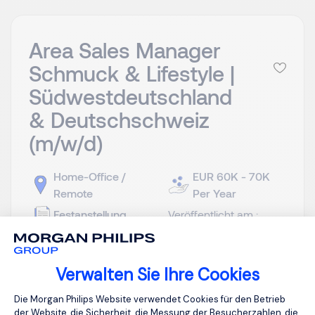
Area Sales Manager
Schmuck & Lifestyle |
Südwestdeutschland
& Deutschschweiz
(m/w/d)
Home-Office /
EUR 60K - 70K
Remote
Per Year
Festanstellung
Veröffentlicht am :
01.08.2026
Unser Mandant ist eine international etablierte
Verwalten Sie Ihre Cookies
Premium-Marke im Schmuck- und
Einwilligungsmanagementplattform: Pa
Die Morgan Philips Website verwendet Cookies für den Betrieb
Lifestylesegment mit hoher Markenbekanntheit,
der Website, die Sicherheit, die Messung der Besucherzahlen, die