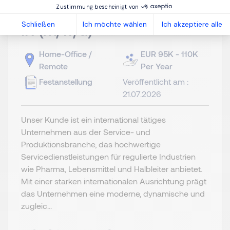
Zustimmung bescheinigt von
HR Manager DACH &
Schließen
Ich möchte wählen
Ich akzeptiere alle
IR (m/w/d)
Home-Office /
EUR 95K - 110K
Remote
Per Year
Festanstellung
Veröffentlicht am :
21.07.2026
Unser Kunde ist ein international tätiges
Unternehmen aus der Service- und
Produktionsbranche, das hochwertige
Servicedienstleistungen für regulierte Industrien
wie Pharma, Lebensmittel und Halbleiter anbietet.
Mit einer starken internationalen Ausrichtung prägt
das Unternehmen eine moderne, dynamische und
zugleic...