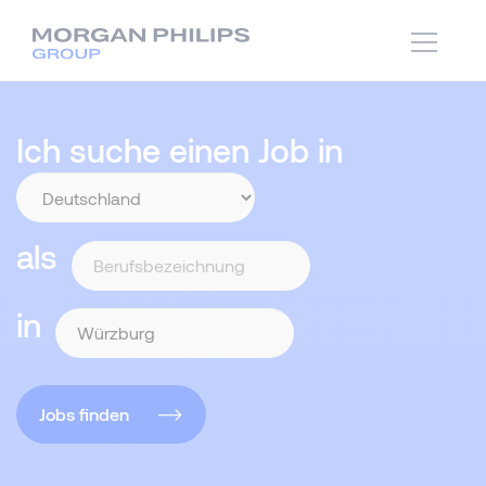
Ich suche einen Job in
als
in
Jobs finden