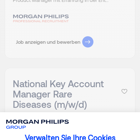
Job anzeigen und bewerben
National Key Account
Manager Rare
Diseases (m/w/d)
Home-Office /
EUR 100K - 110K
Remote
Per Year
Festanstellung
Veröffentlicht am :
Verwalten Sie Ihre Cookies