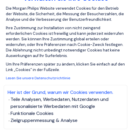
30.07.2026
Einwilligungsmanagementplattform: Pa
Die Morgan Philips Website verwendet Cookies für den Betrieb
der Website, die Sicherheit, die Messung der Besucherzahlen, die
Deutschland | Homeoffice | bundesweite
Analyse und die Verbesserung der Benutzerfreundlichkeit.
Reisetätigkeit Für ein international tätiges
Ihre Zustimmung zur Installation von nicht zwingend
Pharmaunternehmen suchen wir einen erfahrenen
erforderlichen Cookies ist freiwillig und kann jederzeit widerrufen
National Key Account Manager (m/w/d) mit
werden. Sie können Ihre Zustimmung global erteilen oder
widerrufen, oder Ihre Präferenzen nach Cookie-Zweck festlegen.
Schwerpunkt Rare Diseases . In dieser strategisch
Die Ablehnung nicht unbedingt notwendiger Cookies hat keine
ausgerichteten Rolle gestalten Sie den
Auswirkungen auf Ihr Surferlebnis.
Marktzugang hochspezialisierter Therapien ak...
Axeptio consent
Um Ihre Prâferenzen später zu ändern, klicken Sie einfach auf den
Link „Cookies” in der Fußzeile.
Lesen Sie unsere Datenschutzrichtlinie
Hier ist der Grund, warum wir Cookies verwenden.
Job anzeigen und bewerben
Teile Analysen, Werbedaten, Nutzerdaten und
personalisierte Werbedaten mit Google
Funktionale Cookies
Zielgruppenmessung & Analyse