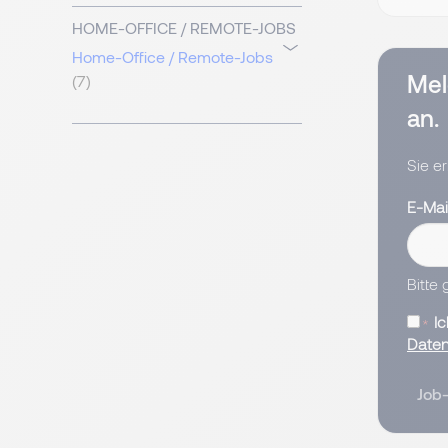
HOME-OFFICE / REMOTE-JOBS
Home-Office / Remote-Jobs
Mel
(7)
an.
Sie e
E-Mai
Bitte
I
Daten
Job-