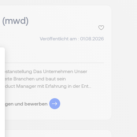
n (mwd)
Veröffentlicht am : 01.08.2026
 Festanstellung Das Unternehmen Unser
lierte Branchen und baut sein
en Sie Ihre Optionen an
duct Manager mit Erfahrung in der Ent...
zeigen und bewerben