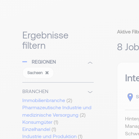
Aktive Filt
Ergebnisse
filtern
8 Jo
REGIONEN
Sachsen
Int
BRANCHEN
S
Immobilienbranche
(2)
Pharmazeutische Industrie und
medizinische Versorgung
(2)
Hinte
Konsumgüter
(1)
Manage
Einzelhandel
(1)
Schwer
Industrie und Produktion
(1)