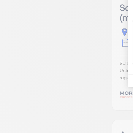
Sof
(m
H
F
Softw
Untern
reguli