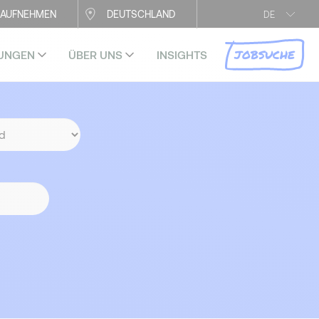
 AUFNEHMEN
DEUTSCHLAND
DE
JOBSUCHE
RUNGEN
ÜBER UNS
INSIGHTS