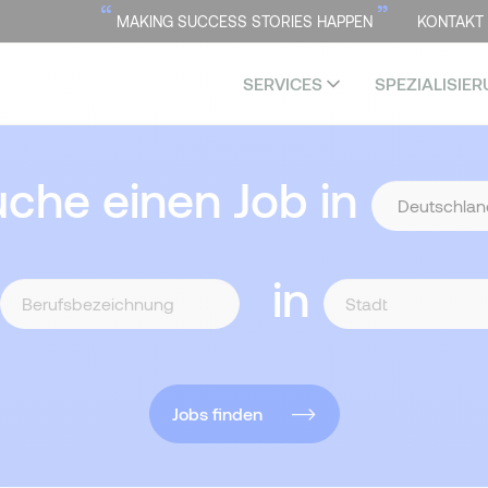
“
”
MAKING SUCCESS STORIES HAPPEN
KONTAKT
SERVICES
SPEZIALISIE
uche einen Job in
in
Jobs finden