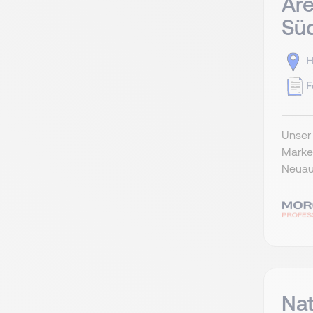
Are
Sü
H
F
Unser 
Marke
Neuaus
Nat