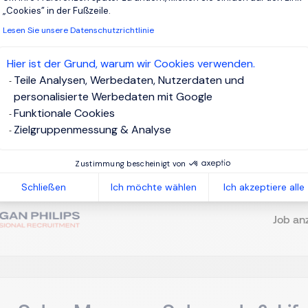
tware Developer - Microsoft 365
„Cookies” in der Fußzeile.
Lesen Sie unsere Datenschutzrichtlinie
wd)
Hier ist der Grund, warum wir Cookies verwenden.
ome-Office / Remote
EUR 44K - 58K Per Year
Teile Analysen, Werbedaten, Nutzerdaten und
personalisierte Werbedaten mit Google
estanstellung
Funktionale Cookies
Zielgruppenmessung & Analyse
are Developer Microsoft Dynamics 365 Business Central (m/w/d
ehmen Unser Mandant ist ein etabliertes Softwareunternehmen
Zustimmung bescheinigt von
erte Branchen. Zur Verstärkung des Entwicklungsteams suchen w
Schließen
Ich möchte wählen
Ich akzeptiere alle
Job an