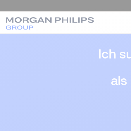
Ich s
als