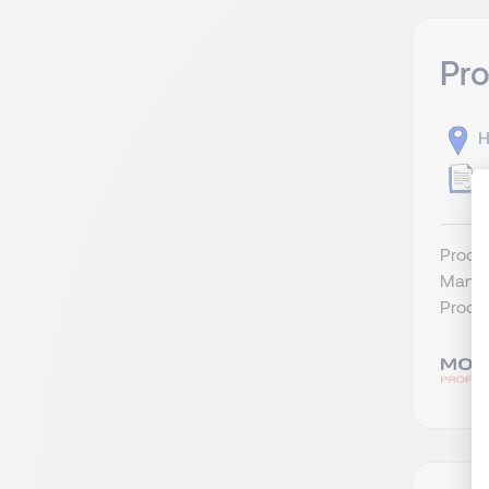
Pr
H
F
Produ
Mandan
Produk