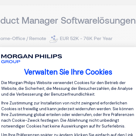
oduct Manager Softwarelösunge
ome-Office / Remote
EUR 52K - 76K Per Year
estanstellung
Verwalten Sie Ihre Cookies
ct Manager Softwarelösungen (m/w/d) Deutschland | Remote |
t entwickelt innovative Software- und Datenlösungen für regu
Einwilligungsmanagementplattform: Pass
Die Morgan Philips Website verwendet Cookies für den Betrieb der
tmanagement weiter aus. Gesucht wird ein Product Owner / Pro
Website, die Sicherheit, die Messung der Besucherzahlen, die Analyse
und die Verbesserung der Benutzerfreundlichkeit.
Job an
Ihre Zustimmung zur Installation von nicht zwingend erforderlichen
Cookies ist freiwillig und kann jederzeit widerrufen werden. Sie können
Ihre Zustimmung global erteilen oder widerrufen, oder Ihre Präferenzen
nach Cookie-Zweck festlegen. Die Ablehnung nicht unbedingt
notwendiger Cookies hat keine Auswirkungen auf Ihr Surferlebnis.
Um Ihre Prâferenzen später zu ändern, klicken Sie einfach auf den Link
Axeptio consent