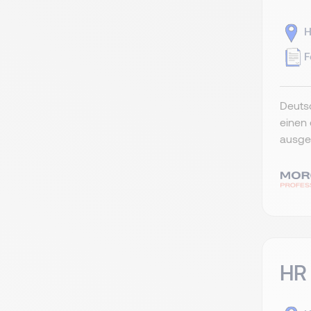
H
F
Deutsc
einen 
ausger
HR