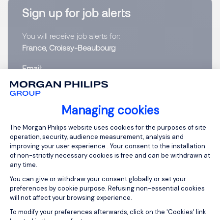
Sign up for job alerts
You will receive job alerts for:
France, Croissy-Beaubourg
Email
Please enter your email address.
Managing cookies
Consent Management Platform: Person
I have read the
Privacy Notice
.
The Morgan Philips website uses cookies for the purposes of site
operation, security, audience measurement, analysis and
improving your user experience . Your consent to the installation
Create job alert
of non-strictly necessary cookies is free and can be withdrawn at
any time.
You can give or withdraw your consent globally or set your
preferences by cookie purpose. Refusing non-essential cookies
will not affect your browsing experience.
1
Axeptio consent
To modify your preferences afterwards, click on the 'Cookies' link