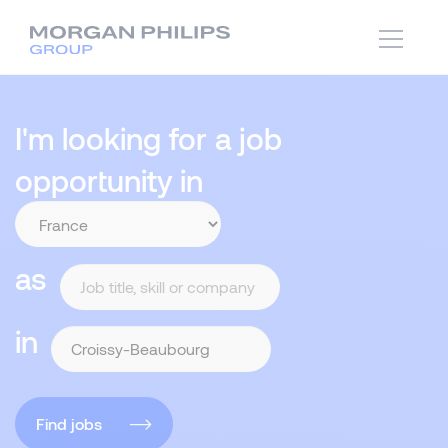
I'm looking for a job
opportunity in
as
in
Find jobs