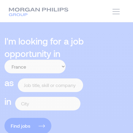
I'm looking for a job
opportunity in
as
in
Find jobs