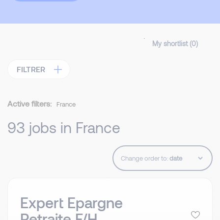
My shortlist (
0
)
FILTRER
Active filters:
France
93 jobs in France
Change order to:
Expert Epargne
Retraite F/H