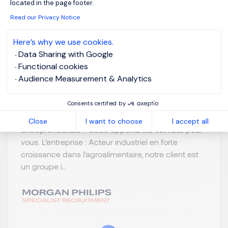
located in the page footer.
Paris, Ile-de-
Posted on: 07/08/2026
France
Read our Privacy Notice
Permanent
Here’s why we use cookies.
Data Sharing with Google
Functional cookies
View the video
Audience Measurement & Analytics
Vous avez fait vos armes en négociation nationale
Consents certified by
en GMS et souhaitez passer un cap vers un rôle
plus stratégique, avec une vraie dimension
Close
I want to choose
I accept all
entrepreneuriale ? Cette opportunité est faite pour
vous. L’entreprise : Acteur industriel en forte
croissance dans l’agroalimentaire, notre client est
un groupe i...