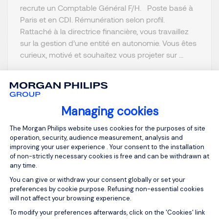
recrute un Comptable Général F/H. Poste basé à
Paris et en CDI. Rémunération selon profil.
Rattaché à la directrice financière, vous travaillez
sur la gestion d’une entité en autonomie. Vous êtes
curieux, motivé et souhaitez vous projeter sur ...
Managing cookies
View job and apply
Consent Management Platform: Person
The Morgan Philips website uses cookies for the purposes of site
operation, security, audience measurement, analysis and
improving your user experience . Your consent to the installation
of non-strictly necessary cookies is free and can be withdrawn at
any time.
You can give or withdraw your consent globally or set your
Directeur d'Enseignes
preferences by cookie purpose. Refusing non-essential cookies
F/H
will not affect your browsing experience.
Axeptio consent
To modify your preferences afterwards, click on the 'Cookies' link