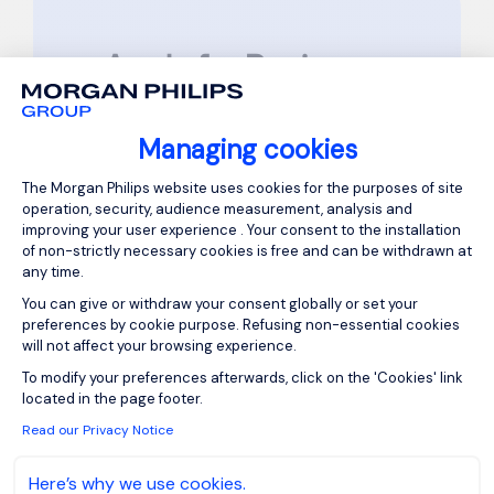
Apply for Business
Developer F/H -
Managing cookies
Hôtellerie Haut de
Consent Management Platform: Person
The Morgan Philips website uses cookies for the purposes of site
Gamme
operation, security, audience measurement, analysis and
improving your user experience . Your consent to the installation
of non-strictly necessary cookies is free and can be withdrawn at
Reference: FR876336
any time.
You can give or withdraw your consent globally or set your
Please complete all required fields
preferences by cookie purpose. Refusing non-essential cookies
marked
*
will not affect your browsing experience.
Axeptio consent
First Name
*
To modify your preferences afterwards, click on the 'Cookies' link
located in the page footer.
Read our Privacy Notice
Last Name
*
Here’s why we use cookies.