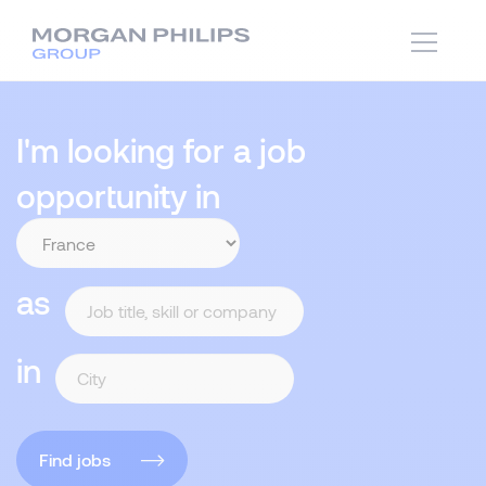
I'm looking for a job
opportunity in
as
in
Find jobs