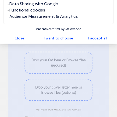
Data Sharing with Google
Functional cookies
Phone
*
Audience Measurement & Analytics
Consents certified by
Email
*
Close
I want to choose
I accept all
Drop your CV here or Browse files
(required)
Drop your cover letter here or
Browse files (optional)
MS Word, PDF, HTML and text formats.