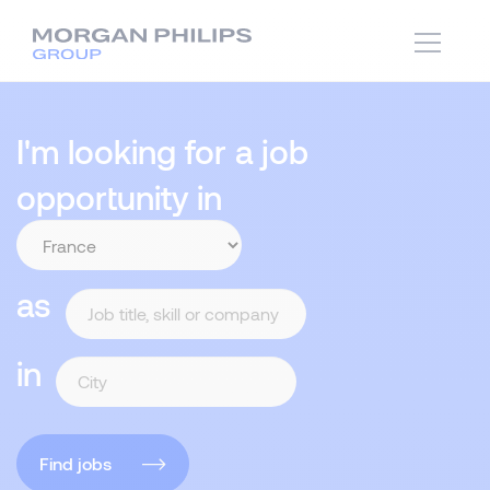
I'm looking for a job
opportunity in
as
in
Find jobs