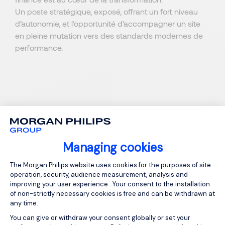
Un poste stratégique, exposé, offrant un fort niveau
d’autonomie, et l’opportunité d’accompagner un site
en pleine mutation vers des standards modernes de
performance.
Managing cookies
Consent Management Platform: Person
Apply for
The Morgan Philips website uses cookies for the purposes of site
operation, security, audience measurement, analysis and
improving your user experience . Your consent to the installation
Responsable du
of non-strictly necessary cookies is free and can be withdrawn at
any time.
Controle de
You can give or withdraw your consent globally or set your