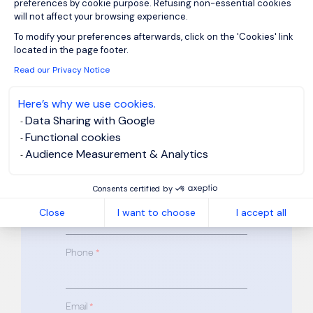
Gestion Industriel
preferences by cookie purpose. Refusing non-essential cookies
will not affect your browsing experience.
Axeptio consent
F/H
To modify your preferences afterwards, click on the 'Cookies' link
located in the page footer.
Read our Privacy Notice
Reference: FR872704
Please complete all required fields
Here’s why we use cookies.
marked
*
Data Sharing with Google
Functional cookies
First Name
*
Audience Measurement & Analytics
Consents certified by
Last Name
*
Close
I want to choose
I accept all
Phone
*
Email
*