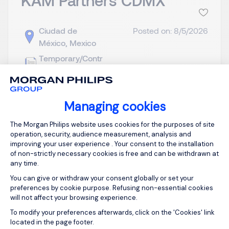
Ciudad de
Posted on: 8/5/2026
México, Mexico
Temporary/Contr
act
Managing cookies
View the video
Consent Management Platform: Person
The Morgan Philips website uses cookies for the purposes of site
Key Account Manager - Canal Tradicional / CDMX
operation, security, audience measurement, analysis and
Objetivo de la posición Buscamos un Key Account
improving your user experience . Your consent to the installation
Manager para desarrollar la operación comercial
of non-strictly necessary cookies is free and can be withdrawn at
de distribuidores y partners dentro del canal
any time.
tradicional, asegurando crecimiento en ventas,
You can give or withdraw your consent globally or set your
distribución numérica, visibilidad de portafolio y
preferences by cookie purpose. Refusing non-essential cookies
will not affect your browsing experience.
excelencia en la e...
Axeptio consent
To modify your preferences afterwards, click on the 'Cookies' link
located in the page footer.