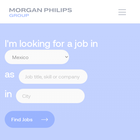
I'm looking for a job in
as
in
Find Jobs