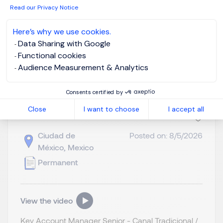
Read our Privacy Notice
Here’s why we use cookies.
View job and apply
Data Sharing with Google
Functional cookies
Audience Measurement & Analytics
Consents certified by
KAM Sr. Abarroteros
Close
I want to choose
I accept all
Ciudad de
Posted on: 8/5/2026
México, Mexico
Permanent
View the video
Key Account Manager Senior - Canal Tradicional /