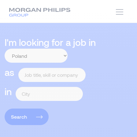
I'm looking for a job in
as
in
Search