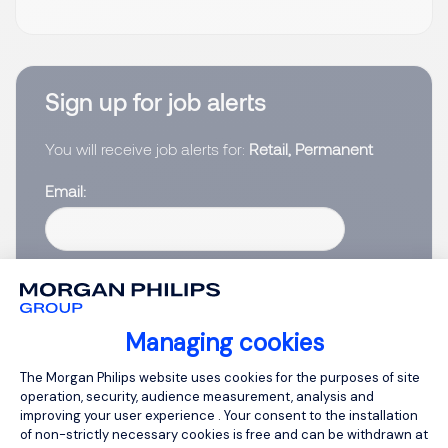
Sign up for job alerts
You will receive job alerts for:
Retail, Permanent
Email
Please enter your email address.
I have read the
Privacy Notice
.
Managing cookies
Create job alert
Consent Management Platform: Person
The Morgan Philips website uses cookies for the purposes of site
operation, security, audience measurement, analysis and
improving your user experience . Your consent to the installation
of non-strictly necessary cookies is free and can be withdrawn at