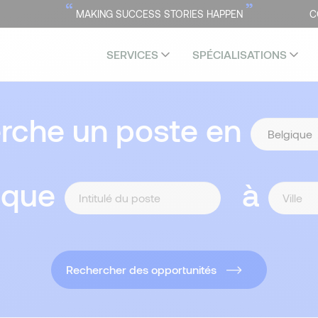
“
”
MAKING SUCCESS STORIES HAPPEN
C
SERVICES
SPÉCIALISATIONS
erche un poste en
 que
à
Rechercher des opportunités