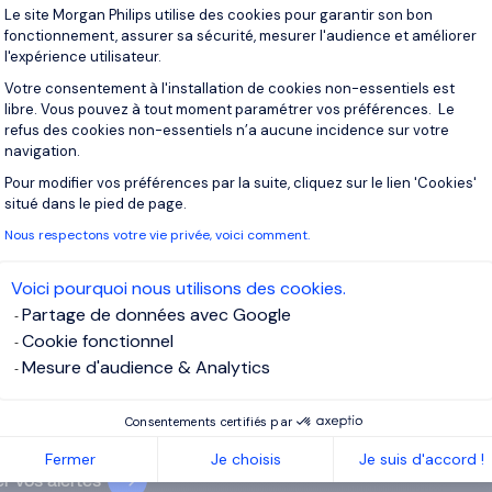
Plateforme de Gestion du Consentement 
Le site Morgan Philips utilise des cookies pour garantir son bon
fonctionnement, assurer sa sécurité, mesurer l'audience et améliorer
Je post
l'expérience utilisateur.
Votre consentement à l'installation de cookies non-essentiels est
libre. Vous pouvez à tout moment paramétrer vos préférences. Le
refus des cookies non-essentiels n’a aucune incidence sur votre
navigation.
crivez-vous pour recevoir des alertes
Pour modifier vos préférences par la suite, cliquez sur le lien 'Cookies'
Axeptio consent
situé dans le pied de page.
recevrez des offres pour :
IT
Nous respectons votre vie privée, voici comment.
l
Voici pourquoi nous utilisons des cookies.
Partage de données avec Google
Cookie fonctionnel
ssez votre adresse email
Mesure d'audience & Analytics
ai lu et j’accepte la
Politique Informatique et Libertés
et confirme
Consentements certifiés par
onsentement pour le traitement de mes données personnelles.
Fermer
Je choisis
Je suis d'accord !
r vos alertes