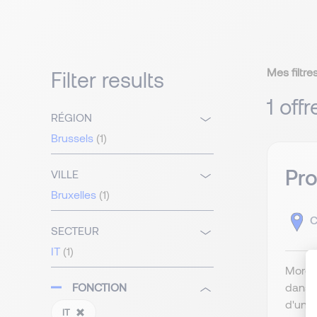
Mes filtres
Filter results
1 off
RÉGION
Brussels
(1)
Pr
VILLE
Bruxelles
(1)
C
SECTEUR
IT
(1)
Morgan
dans l
FONCTION
d'une 
IT