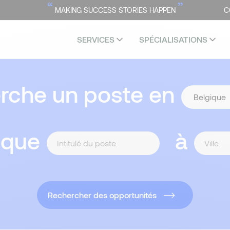
“
”
MAKING SUCCESS STORIES HAPPEN
C
SERVICES
SPÉCIALISATIONS
erche un poste en
 que
à
Rechercher des opportunités