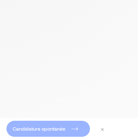
×
Candidature spontanée