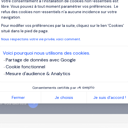
Votre consentement à l'installation de cookies non-essentiels est
libre. Vous pouvez à tout moment paramétrer vos préférences. Le
refus des cookies non-essentiels n’a aucune incidence sur votre
navigation.
crivez-vous pour recevoir des alertes
Pour modifier vos préférences par la suite, cliquez sur le lien 'Cookies'
Axeptio consent
situé dans le pied de page.
recevrez des offres pour :
Belgique, East-Flanders
Nous respectons votre vie privée, voici comment.
l
Voici pourquoi nous utilisons des cookies.
Partage de données avec Google
Cookie fonctionnel
ssez votre adresse email
Mesure d'audience & Analytics
ai lu et j’accepte la
Politique Informatique et Libertés
et confirme
Consentements certifiés par
onsentement pour le traitement de mes données personnelles.
Fermer
Je choisis
Je suis d'accord !
r vos alertes