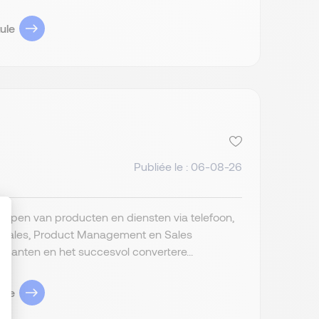
ule
Publiée le : 06-08-26
rkopen van producten en diensten via telefoon,
d Sales, Product Management en Sales
anten en het succesvol convertere...
: Personnalisez vos Options
ule