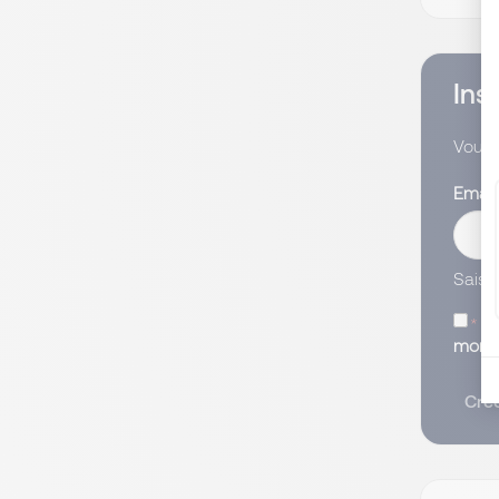
Ins
Vous 
Emai
Saisi
J’
mon c
Crée