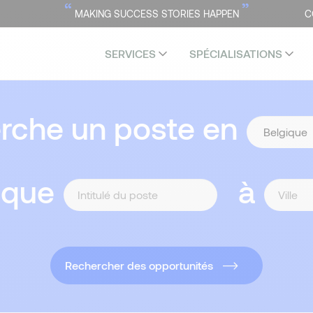
“
”
MAKING SUCCESS STORIES HAPPEN
C
SERVICES
SPÉCIALISATIONS
erche un poste en
 que
à
Rechercher des opportunités