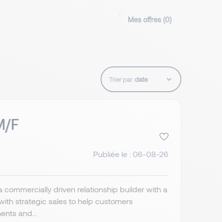
Mes offres (
0
)
Trier par:
M/F
Publiée le : 06-08-26
a commercially driven relationship builder with a
ith strategic sales to help customers
ents and...