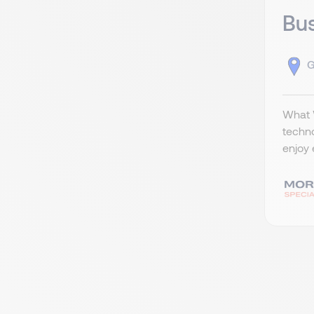
Bus
G
What W
techno
enjoy 