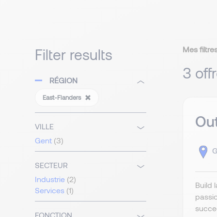
Mes filtres
Filter results
3 off
RÉGION
East-Flanders
Out
VILLE
Gent
(3)
G
SECTEUR
Industrie
(2)
Build 
Services
(1)
passio
succee
FONCTION