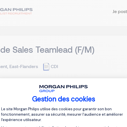
Je post
ide Sales Teamlead (F/M)
ent, East-Flanders
CDI
ide Sales Teamleader is verantwoordelijk voor het proactief ve
l en andere digitale kanalen. In nauwe samenwerking met Fiel
Gestion des cookies
ement wordt gewerkt met als doel de uitbouw van bestaande kl
Plateforme de Gestion du Consentement 
Le site Morgan Philips utilise des cookies pour garantir son bon
fonctionnement, assurer sa sécurité, mesurer l'audience et améliorer
Je post
l'expérience utilisateur.