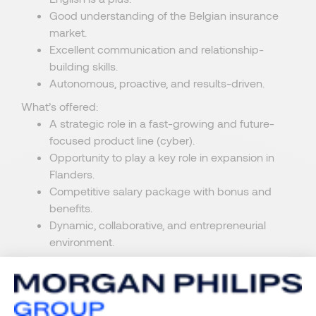
Good understanding of the Belgian insurance
market.
Excellent communication and relationship-
building skills.
Autonomous, proactive, and results-driven.
What’s offered:
A strategic role in a fast-growing and future-
focused product line (cyber).
Opportunity to play a key role in expansion in
Flanders.
Competitive salary package with bonus and
benefits.
Dynamic, collaborative, and entrepreneurial
environment.
If you are interested in this position, please send your
application to Xavier Jacquet. Your application will be
treated with full confidentiality