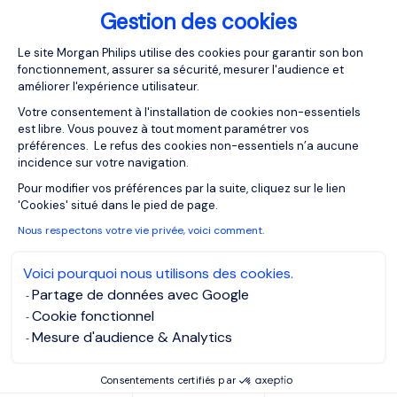
Gestion des cookies
Plateforme de Gestion du Consentemen
Le site Morgan Philips utilise des cookies pour garantir son bon
fonctionnement, assurer sa sécurité, mesurer l'audience et
améliorer l'expérience utilisateur.
Votre consentement à l'installation de cookies non-essentiels
est libre. Vous pouvez à tout moment paramétrer vos
Postuler à l'offre
préférences. Le refus des cookies non-essentiels n’a aucune
incidence sur votre navigation.
Axeptio consent
Account Manager
Pour modifier vos préférences par la suite, cliquez sur le lien
'Cookies' situé dans le pied de page.
(F/M)
Nous respectons votre vie privée, voici comment.
Référence: BE875719
Voici pourquoi nous utilisons des cookies.
Partage de données avec Google
Veuillez compléter tous les champs
Cookie fonctionnel
marqués d’une
*
Mesure d'audience & Analytics
Prénom
*
Consentements certifiés par