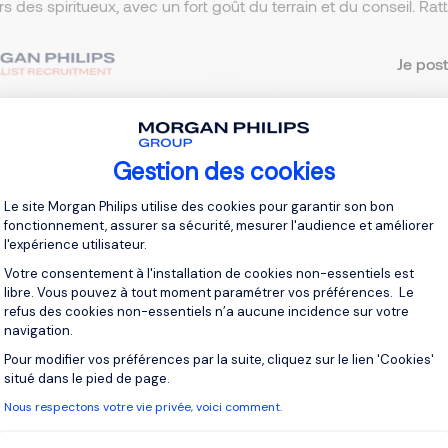
ers des spiritueux, avec un fort goût du terrain et du conseil. R
Je post
Gestion des cookies
crivez-vous pour recevoir des alertes
Plateforme de Gestion du Consentement 
Le site Morgan Philips utilise des cookies pour garantir son bon
fonctionnement, assurer sa sécurité, mesurer l'audience et améliorer
recevrez des offres pour :
France, Fontainebleau
l'expérience utilisateur.
l
Votre consentement à l'installation de cookies non-essentiels est
libre. Vous pouvez à tout moment paramétrer vos préférences. Le
refus des cookies non-essentiels n’a aucune incidence sur votre
navigation.
ssez votre adresse email
Pour modifier vos préférences par la suite, cliquez sur le lien 'Cookies'
Axeptio consent
situé dans le pied de page.
ai lu et j’accepte la
Politique Informatique et Libertés
.
Nous respectons votre vie privée, voici comment.
r vos alertes