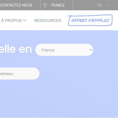
CONTACTEZ-NOUS
FRANCE
FR
OFFRES D’EMPLOI
À PROPOS
RESSOURCES
lle en