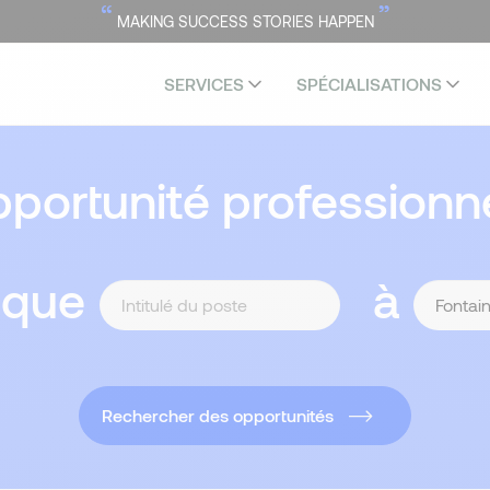
“
”
MAKING SUCCESS STORIES HAPPEN
SERVICES
SPÉCIALISATIONS
portunité professionne
 que
à
Rechercher des opportunités