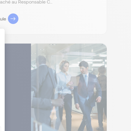
attaché au Responsable C...
ule
: Personnalisez vos Options