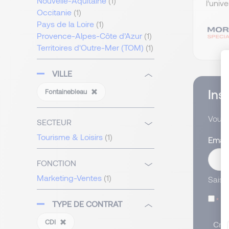
Nouvelle-Aquitaine
(1)
l’univ
Occitanie
(1)
Pays de la Loire
(1)
Provence-Alpes-Côte d’Azur
(1)
Territoires d'Outre-Mer (TOM)
(1)
VILLE
Ins
Fontainebleau
Vous 
SECTEUR
Tourisme & Loisirs
(1)
Emai
FONCTION
Marketing-Ventes
(1)
Saisi
J’
TYPE DE CONTRAT
CDI
Crée