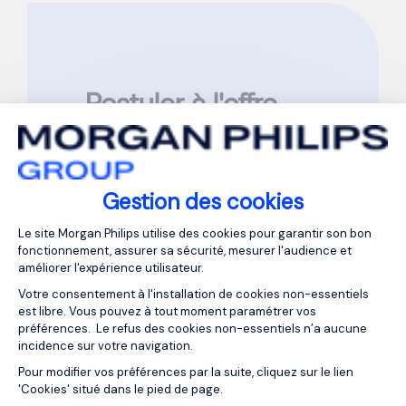
Postuler à l'offre
Comptable
Général F/H
Gestion des cookies
Plateforme de Gestion du Consentemen
Référence : FR878028
Le site Morgan Philips utilise des cookies pour garantir son bon
fonctionnement, assurer sa sécurité, mesurer l'audience et
Veuillez compléter tous les champs
améliorer l'expérience utilisateur.
marqués d’une
*
Votre consentement à l'installation de cookies non-essentiels
est libre. Vous pouvez à tout moment paramétrer vos
Prénom
*
préférences. Le refus des cookies non-essentiels n’a aucune
incidence sur votre navigation.
Axeptio consent
Pour modifier vos préférences par la suite, cliquez sur le lien
Nom
*
'Cookies' situé dans le pied de page.