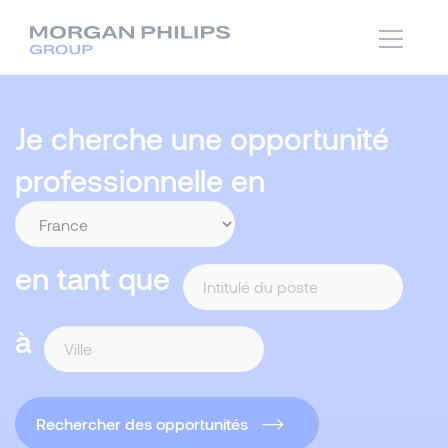
Je cherche une opportunité
professionnelle en
en tant que
à
Rechercher des opportunités