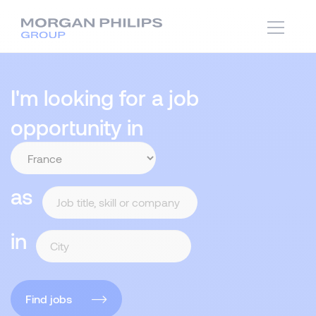
I'm looking for a job
opportunity in
as
in
Find jobs