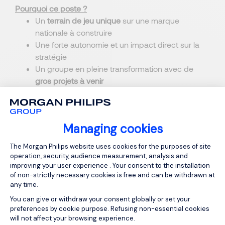
Pourquoi ce poste ?
Un
terrain de jeu unique
sur une marque
nationale à construire
Une forte autonomie et un impact direct sur la
stratégie
Un groupe en pleine transformation avec de
gros projets à venir
Une trajectoire rapide vers un rôle de direction
Managing cookies
Consent Management Platform: Person
The Morgan Philips website uses cookies for the purposes of site
operation, security, audience measurement, analysis and
improving your user experience . Your consent to the installation
of non-strictly necessary cookies is free and can be withdrawn at
any time.
Apply for Directeur
You can give or withdraw your consent globally or set your
preferences by cookie purpose. Refusing non-essential cookies
d'Enseignes F/H
will not affect your browsing experience.