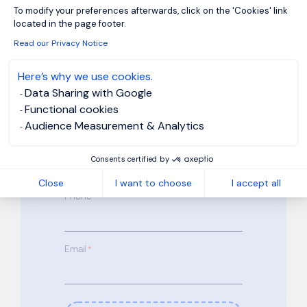
Axeptio consent
To modify your preferences afterwards, click on the 'Cookies' link
Reference: FR870841
located in the page footer.
Read our Privacy Notice
Please complete all required fields
marked
*
Here’s why we use cookies.
First Name
*
Data Sharing with Google
Functional cookies
Audience Measurement & Analytics
Last Name
*
Consents certified by
Close
I want to choose
I accept all
Phone
*
Email
*