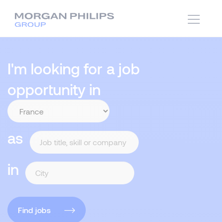
I'm looking for a job
opportunity in
as
in
Find jobs