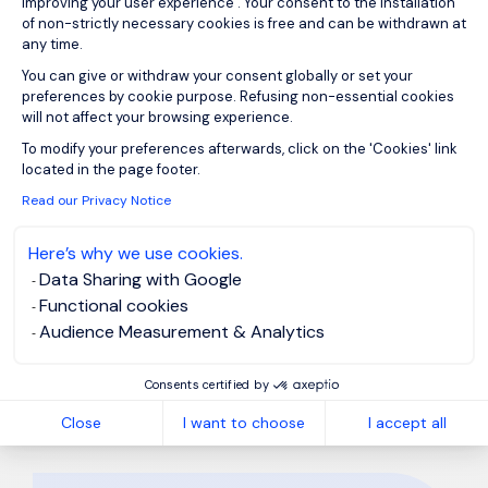
improving your user experience . Your consent to the installation
Capacité à produire des reportings et analyses
of non-strictly necessary cookies is free and can be withdrawn at
financières.
any time.
Bon niveau d'Excel.
You can give or withdraw your consent globally or set your
preferences by cookie purpose. Refusing non-essential cookies
will not affect your browsing experience.
Qualités personnelles
Axeptio consent
To modify your preferences afterwards, click on the 'Cookies' link
located in the page footer.
Organisation et rigueur.
Forte autonomie.
Read our Privacy Notice
Sens du service et excellent relationnel.
Here’s why we use cookies.
Curiosité et esprit d'amélioration continue.
Data Sharing with Google
Goût pour les environnements évolutifs et
Functional cookies
entrepreneuriaux.
Audience Measurement & Analytics
Consents certified by
Close
I want to choose
I accept all