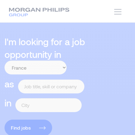
I'm looking for a job
opportunity in
as
in
Find jobs