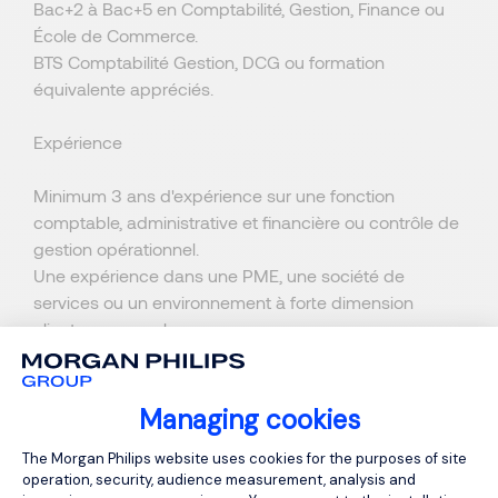
Bac+2 à Bac+5 en Comptabilité, Gestion, Finance ou
École de Commerce.
BTS Comptabilité Gestion, DCG ou formation
équivalente appréciés.
Expérience
Minimum 3 ans d'expérience sur une fonction
comptable, administrative et financière ou contrôle de
gestion opérationnel.
Une expérience dans une PME, une société de
services ou un environnement à forte dimension
clients sera un plus.
Compétences
Managing cookies
Bonne maîtrise des mécanismes comptables et
Consent Management Platform: Person
The Morgan Philips website uses cookies for the purposes of site
financiers.
operation, security, audience measurement, analysis and
Aisance avec les outils de gestion et les ERP/CRM.