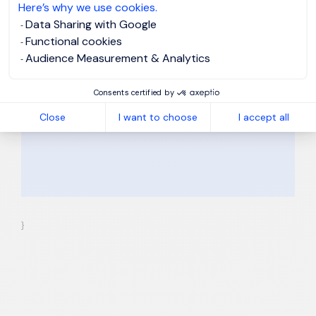
Here’s why we use cookies.
MS Word, PDF, HTML and text formats.
Data Sharing with Google
Your personal details will be treated
*
Functional cookies
to conform with our
Privacy Notice
.
I hereby accept the Privacy Notice.
Audience Measurement & Analytics
Apply
Consents certified by
Close
I want to choose
I accept all
}