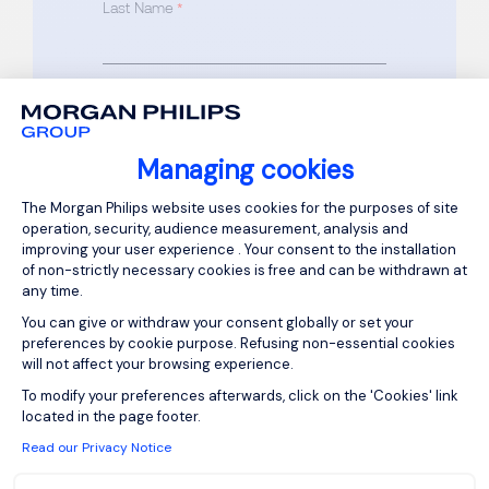
Last Name
*
Phone
*
Managing cookies
Email
*
Consent Management Platform: Person
The Morgan Philips website uses cookies for the purposes of site
operation, security, audience measurement, analysis and
improving your user experience . Your consent to the installation
of non-strictly necessary cookies is free and can be withdrawn at
any time.
Drop your CV here or Browse files
(required)
You can give or withdraw your consent globally or set your
preferences by cookie purpose. Refusing non-essential cookies
will not affect your browsing experience.
Axeptio consent
To modify your preferences afterwards, click on the 'Cookies' link
Drop your cover letter here or
located in the page footer.
Browse files (optional)
Read our Privacy Notice