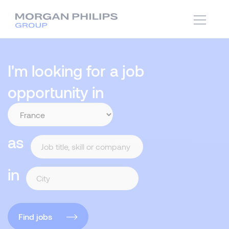
I'm looking for a job
opportunity in
as
in
Find jobs