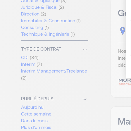
Achat & logistique
(3)
Juridique & Fiscal
(2)
Ges
Direction
(2)
Immobilier & Construction
(1)
Consulting
(1)
P
Technique & Ingénierie
(1)
TYPE DE CONTRAT
Notre 
CDI
(84)
Intern
Intérim
(7)
déclar
Interim Management/Freelance
(2)
PUBLIÉ DEPUIS
Aujourd'hui
Cette semaine
Man
Dans le mois
Plus d'un mois