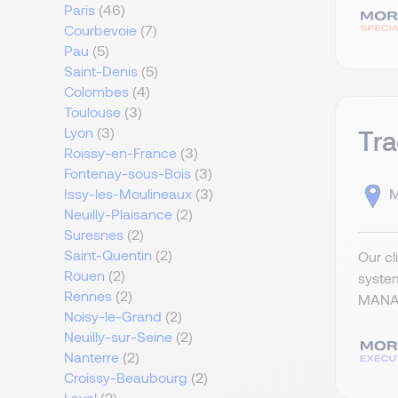
Paris
(46)
Courbevoie
(7)
Pau
(5)
Saint-Denis
(5)
Colombes
(4)
Toulouse
(3)
Lyon
(3)
Tr
Roissy-en-France
(3)
Fontenay-sous-Bois
(3)
M
Issy-les-Moulineaux
(3)
Neuilly-Plaisance
(2)
Suresnes
(2)
Saint-Quentin
(2)
Our cl
Rouen
(2)
syste
Rennes
(2)
MANAG
Noisy-le-Grand
(2)
Neuilly-sur-Seine
(2)
Nanterre
(2)
Croissy-Beaubourg
(2)
Laval
(2)