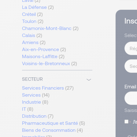
La Défense
(2)
Créteil
(2)
Ins
Toulon
(2)
Chamonix-Mont-Blanc
(2)
Sélect
Calais
(2)
Amiens
(2)
Aix-en-Provence
(2)
Maisons-Laffitte
(2)
Voisins-le-Bretonneux
(2)
SECTEUR
Emai
Services Financiers
(27)
Services
(14)
Industrie
(8)
IT
(8)
Saisi
Distribution
(7)
J’
Pharmaceutique et Santé
(5)
Biens de Consommation
(4)
Crée
Immobilier
(3)