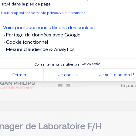
situé dans le pied de page.
tionnaire Sinistres Auto Internat
Nous respectons votre vie privée, voici comment.
Voici pourquoi nous utilisons des cookies.
aris, Ile-de-France
EUR 32K à 37K par an
CDI
Partage de données avec Google
Cookie fonctionnel
Mesure d'audience & Analytics
client, organisme professionnel dans le secteur de l’assurance
ational F/H. Vos principales missions seront : Instruire des sinistre
Consentements certifiés par
ations de sinistres, Vérifier la compétence de l’organisme, ...
Fermer
Je choisis
Je suis d'accord !
Je post
ager de Laboratoire F/H