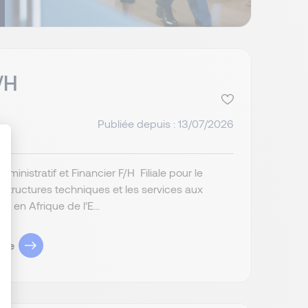
/H
Publiée depuis : 13/07/2026
inistratif et Financier F/H Filiale pour le
astructures techniques et les services aux
: Personnalisez vos Options
 en Afrique de l’E...
ule