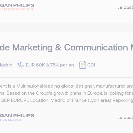
Je post
ade Marketing & Communication
adrid
EUR 60K à 75K par an
CDI
ient is a Multinational leading global designer, manufacturer,
ms. Based on the Group’s growth plans in Europe, is lookin
ER EUROPE Location: Madrid or France (Lyon area) Reporting t
Je post