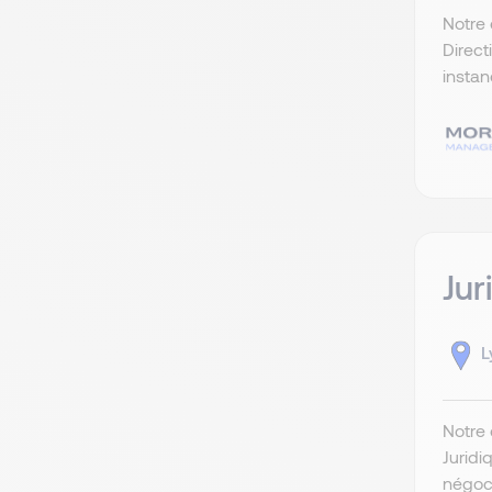
Notre 
Direct
instan
Jur
L
Notre 
Juridi
négoci