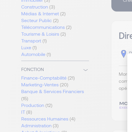
Construction
(3)
Médias & Internet
(2)
Secteur Public
(2)
Télécommunications
(2)
Dir
Tourisme & Loisirs
(2)
Transport
(1)
Luxe
(1)
D
Automobile
(1)
FONCTION
Morgan
Finance-Comptabilité
(21)
compte
Marketing-Ventes
(20)
opérat
Banque & Services Financiers
(15)
Production
(12)
IT
(8)
Ressources Humaines
(4)
Administration
(3)