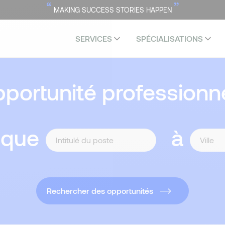
“
”
MAKING SUCCESS STORIES HAPPEN
SERVICES
SPÉCIALISATIONS
portunité professionne
 que
à
Rechercher des opportunités