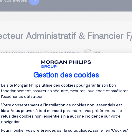
ecteur Administratif & Financier F
ar Es Salam, Moyen-Orient et Afrique
CDI
Gestion des cookies
 Philips Executive Searc h recrute actuellement un Directeur Adm
 de son client, un groupe international spécialisé dans les infr
Plateforme de Gestion du Consentement 
Le site Morgan Philips utilise des cookies pour garantir son bon
eurs télécoms, dans le cadre du développement de ses activités
fonctionnement, assurer sa sécurité, mesurer l'audience et améliorer
l'expérience utilisateur.
Je post
Votre consentement à l'installation de cookies non-essentiels est
libre. Vous pouvez à tout moment paramétrer vos préférences. Le
refus des cookies non-essentiels n’a aucune incidence sur votre
navigation.
Pour modifier vos préférences par la suite, cliquez sur le lien 'Cookies'
Axeptio consent