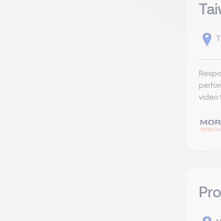
Tai
T
Respon
perfo
video 
Pro