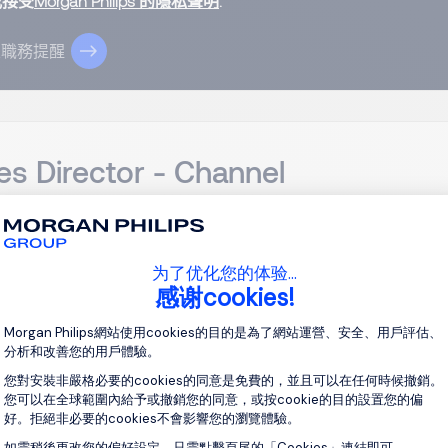
我接受
Morgan Philips 的隱私聲明
.
立職務提醒
es Director - Channel
aipei , Northern Taiwan
Permanent
为了优化您的体验…
感谢cookies!
tle: Sr. Regional Sales Manager / Sales Director Job Description
Consent Management Platform: Personal
ed Sr. Regional Sales Manager / Sales Director. The ideal candid
Morgan Philips網站使用cookies的目的是為了網站運營、安全、用戶評估、
ng, and expanding our network of channel partners to drive th
分析和改善您的用戶體驗。
您對安裝非嚴格必要的cookies的同意是免費的，並且可以在任何時候撤銷。
您可以在全球範圍內給予或撤銷您的同意，或按cookie的目的設置您的偏
查看職
好。拒絕非必要的cookies不會影響您的瀏覽體驗。
如需稍後更改您的偏好設定，只需點擊頁尾的「Cookies」連結即可。
Axeptio consent