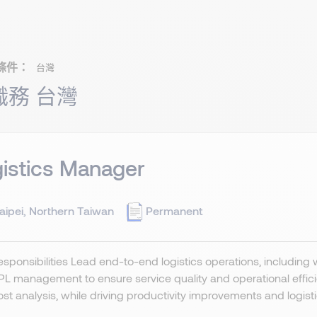
條件：
台灣
 職務 台灣
istics Manager
aipei, Northern Taiwan
Permanent
sponsibilities Lead end-to-end logistics operations, including 
L management to ensure service quality and operational effici
st analysis, while driving productivity improvements and logistic