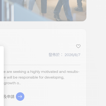
發佈於： 2026/8/7
: We are seeking a highly motivated and results-
ize Your Options
ate will be responsible for developing,
e growth o...
務及申請