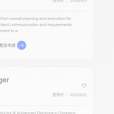
發佈於： 2026/8/5
 Own overall planning and execution for
r client communication and requirements
ent to e...
務及申請
ger
發佈於： 2026/8/3
onductor & Advanced Electronics Company