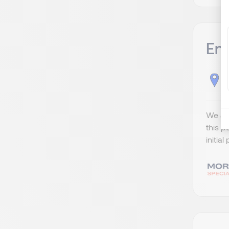
Eng
H
We are
this p
initia