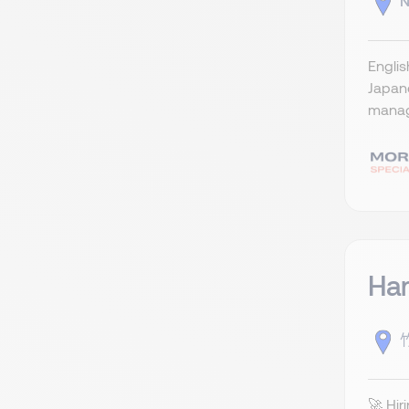
N
Englis
Japane
manage
Ha
竹
🚀 Hi