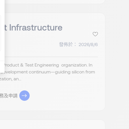
t Infrastructure
發佈於： 2026/8/6
l Product & Test Engineering organization. In
e IC development continuum—guiding silicon from
tion, an...
務及申請