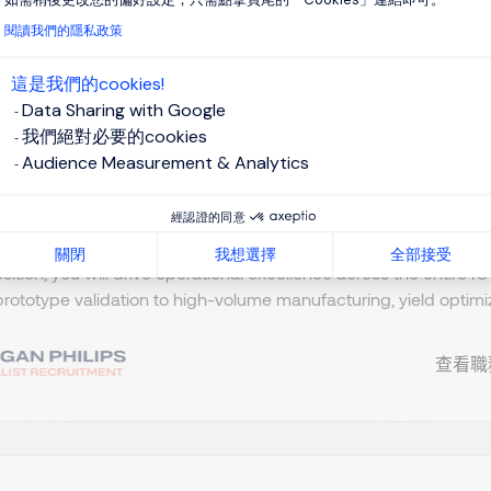
閱讀我們的隱私政策
這是我們的cookies!
ineering Director – Product & Tes
Data Sharing with Google
我們絕對必要的cookies
Audience Measurement & Analytics
sinchu, Northern Taiwan
Permanent
經認證的同意
 looking for an executive leader to take ownership of our globa
關閉
我想選擇
全部接受
osition, you will drive operational excellence across the entir
l prototype validation to high-volume manufacturing, yield optimiza
查看職