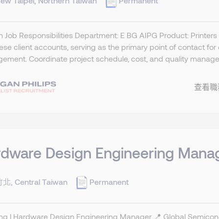
ew Taipei, Northern Taiwan
Permanent
h Job Responsibilities Department: E BG AIPG Product: Printers
se client accounts, serving as the primary point of contact fo
ment. Coordinate project schedule, cost, and quality managem
查看職
rdware Design Engineering Mana
北, Central Taiwan
Permanent
ring | Hardware Design Engineering Manager 📍 Global Semic