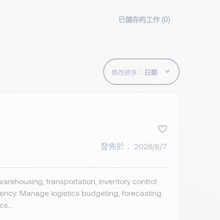
已儲存的工作 (
0
)
修改排序：
發佈於： 2026/8/7
warehousing, transportation, inventory control
ency. Manage logistics budgeting, forecasting
s...