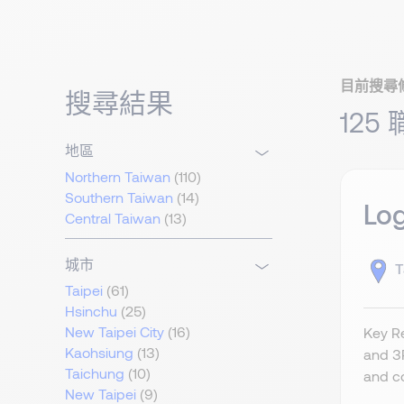
目前搜尋
搜尋結果
125
地區
Northern Taiwan
(110)
Southern Taiwan
(14)
Log
Central Taiwan
(13)
城市
T
Taipei
(61)
Hsinchu
(25)
New Taipei City
(16)
Key Re
Kaohsiung
(13)
and 3P
Taichung
(10)
and co
New Taipei
(9)