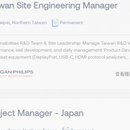
wan Site Engineering Manager
aipei, Northern Taiwan
Permanent
sibilities R&D Team & Site Leadership: Manage Taiwan R&D tea
rmance, skill development, and daily management. Product De
test equipment (DisplayPort, USB-C, HDMI protocol analyzers,...
查看職
ject Manager - Japan